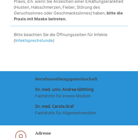
Praxis, d.h. wenn Sie Anzeichen einer Erkältungskrankheit
(Husten, Halsschmerzen, Fieber, Störung des
Geruchssinnes oder Geschmackssinnes) haben,
bitte die
Praxis mit Maske betreten.
Bitte beachten Sie die Öffnungszeiten für Infekte
(
Infektsprechstunde
)
Berufsausübungsgemeinschaft
Dr. med. univ. Andrea Göthling
Fachärztin für Innere Medizin
Dr. med. Carola Graf
Fachärztin für Allgemeinmedizin
Adresse